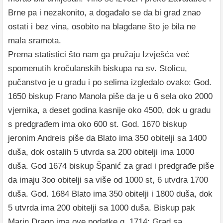
Brne pa i nezakonito, a događalo se da bi grad znao
ostati i bez vina, osobito na blagdane što je bila ne
mala sramota.
Prema statistici što nam ga pružaju Izvješća već
spomenutih kročulanskih biskupa na sv. Stolicu,
pučanstvo je u gradu i po selima izgledalo ovako: God.
1650 biskup Frano Manola piše da je u 6 sela oko 2000
vjernika, a deset godina kasnije oko 4500, dok u gradu
s predgrađem ima oko 600 st. God. 1670 biskup
jeronim Andreis piše da Blato ima 350 obitelji sa 1400
duša, dok ostalih 5 utvrda sa 200 obitelji ima 1000
duša. God 1674 biskup Španić za grad i predgrađe piše
da imaju 3oo obitelji sa više od 1000 st, 6 utvdra 1700
duša. God. 1684 Blato ima 350 obitelji i 1800 duša, dok
5 utvrda ima 200 obitelji sa 1000 duša. Biskup pak
Marin Drago ima ove podatke g. 1714: Grad sa