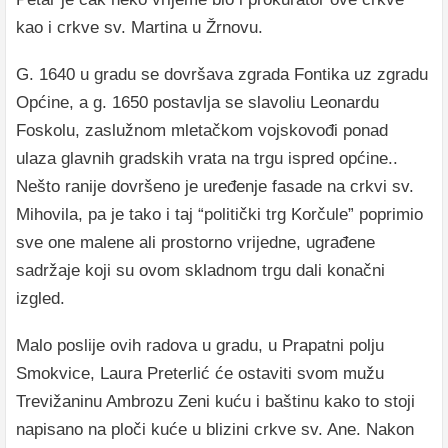
kao i crkve sv. Martina u Žrnovu.
G. 1640 u gradu se dovršava zgrada Fontika uz zgradu
Općine, a g. 1650 postavlja se slavoliu Leonardu
Foskolu, zaslužnom mletačkom vojskovođi ponad
ulaza glavnih gradskih vrata na trgu ispred općine..
Nešto ranije dovršeno je uređenje fasade na crkvi sv.
Mihovila, pa je tako i taj “politički trg Korčule” poprimio
sve one malene ali prostorno vrijedne, ugrađene
sadržaje koji su ovom skladnom trgu dali konačni
izgled.
Malo poslije ovih radova u gradu, u Prapatni polju
Smokvice, Laura Preterlić će ostaviti svom mužu
Trevižaninu Ambrozu Zeni kuću i baštinu kako to stoji
napisano na ploči kuće u blizini crkve sv. Ane. Nakon