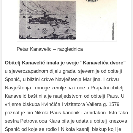
Petar Kanavelic – razglednica
Obitelj Kanavelić imala je svoje “Kanavelića dvore”
u sjeverozapadnom dijelu grada, sjevernije od obitelji
Španić, u blizini crkve Navještenja Marijina. I crkvu
Navještenja i mnoge zemlje pa i one u Prapatni obitelj
Kanavelić baštinila je nasljedstvom od obitelji Paus. U
vrijeme biskupa Kvinčića i vizitatora Valiera g. 1579
poznat je bio Nikola Paus kanonik i arhiđakon. Isto tako
sestra Petrova oca Klara bila je udata u obitelj knezova
Španić od koje se rodio i Nikola kasniji biskup koji je