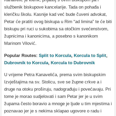
službenik biskupove kancelarije. Tada on pohađa i
kleričku školu. Kasnije kad već bude čuveni advokat,
Petar će pratiti ovog biskupa u Rim “ad limina” te će biti
biskupu pri ruci u sukobima sa otočkim svećenstvom,
župnicima i kanonicima, a posebno s kanonikom
Marinom Vilović.
Popular Routes:
Split to Korcula
,
Korcula to Split
,
Dubrovnik to Korcula
,
Korcula to Dubrovnik
U vrijeme Petra Kanavelića, prema svim biskupskim
Izvještajima na sv. Stolicu, sve se župne crkve a i
druge na otoku proširuju, nadograđuju i povećavaju. Pri
tome je morao sudjelovati i sam Petar jer je u svim
župama često boravio a mnoge je ljude u tim mjestima i
poznavao jer je s nekima sklapao ugovore o radu i