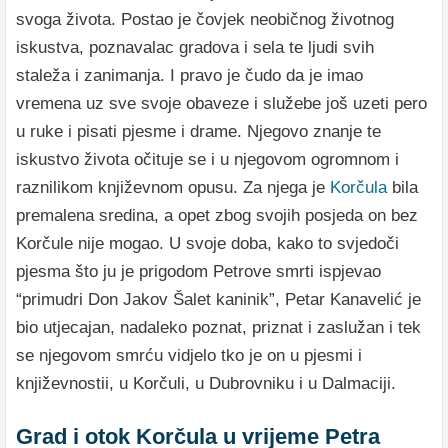
svoga života. Postao je čovjek neobičnog životnog
iskustva, poznavalac gradova i sela te ljudi svih
staleža i zanimanja. I pravo je čudo da je imao
vremena uz sve svoje obaveze i služebe još uzeti pero
u ruke i pisati pjesme i drame. Njegovo znanje te
iskustvo života očituje se i u njegovom ogromnom i
raznilikom književnom opusu. Za njega je
Korčula
bila
premalena sredina, a opet zbog svojih posjeda on bez
Korčule nije mogao. U svoje doba, kako to svjedoči
pjesma što ju je prigodom Petrove smrti ispjevao
“primudri Don Jakov Šalet kaninik”, Petar Kanavelić je
bio utjecajan, nadaleko poznat, priznat i zaslužan i tek
se njegovom smrću vidjelo tko je on u pjesmi i
književnostii, u Korčuli, u Dubrovniku i u Dalmaciji.
Grad i otok Korčula u vrijeme Petra