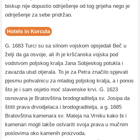
biskup nije dopustio odriješenje od tog grijeha nego je
odriješenje za sebe pridržao.
Hotels in Korcula
G. 1683 Turci su sa silnom vojskom opsjedali Beč u
želji da ga osvoje, ali ih je kršćanska vojska pod
vodstvom poljskog kralja Jana Sobjeskog potukla i
zavazda utud otjerala. To je za Petra značilo spjevati
pjesmu pohvalnicu za mladog poljskog kralja, a i ponos
što je i sam osjetio moć slavenske krvi. G. 1623
osnovana je Bratovština brodograditelja sv. Josipa da
štitit prava drvodjelaca i brodograditelja, a g. 1685
Bratovština kamenara sv. Mateja na Vrniku kako bi i
kamenari mogli lakše ostvariti svoja prava u mučnim
poslovima oko kamenih proizvoda.