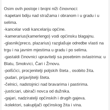
Osim ovih postoje i brojni niži činovnoci:
-kapetani bdiju nad stražama i obranom i u gradu i u
selima.
-kancelar vodi kancelariju općine.
-kamerarius(kamerlengo) vodi općinsku blagajnu.
-glasnik(preco, plazarius) razglašuje odredbe vlasti na
trgu i na javnim mjestima u gradu i po selima.
-gastaldi činovnici upravitelji sa posebnim ovlastrima: u
Blatu, Smokvici, Čari i Žrnovu.
-polšćici, procjenitelji poljskih šteta , osobito žita.
-pudari, prijavljitelji šteta.
-čelnici, nadstojnici nad bravarima i pastirima.
-justiciari, ubirači novca od dužnika.
-gajari, nadziratelji općinskih i drugih gajeva.
-kolektori, sakupljači općinskog žita i vina.