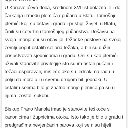
U Kanavelićevo doba, sredinom XVII st dolazilo je i do
čarkanja između plemića i pučana u Blatu. Tamošnji
plemići koji su ostavili grada i pristigli živjeti u Blatu,
činili su četvrtinu tamošnjeg pučanstva. Došavši na
svoja imanja oni su obavljali težačke poslove na svojoj
zemlji poput ostalih seljana težaka, a bili su dužni
prisustvovati sjednicama u gradu. Oni su kao plemići
uživali stanovite privilegije što su im ostali pučani i
težaci osporavali, misleći: ako su jednaki na radu u
polju da moraju i u svemu drugom biti jednaki. U
ostalim selima bilo je znatno manje plemića pa su u
njima izostali sukobi.
Biskup Frano Manola imao je stanovite teškoće s
kanonicima i župnicima otoka. Isto tako je bilo u gradu i
predgrađima nevjenčanih parova koji se nisu htjeli