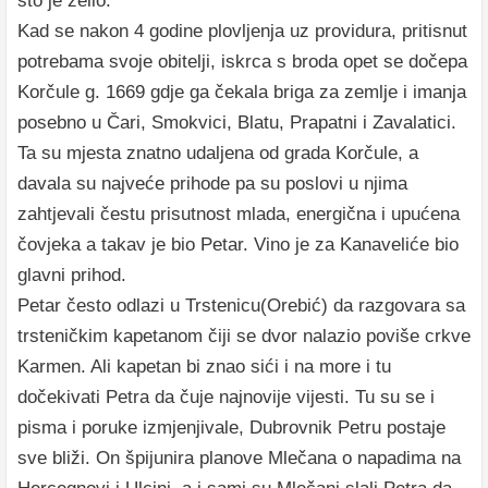
što je želio.
Kad se nakon 4 godine plovljenja uz providura, pritisnut
potrebama svoje obitelji, iskrca s broda opet se dočepa
Korčule g. 1669 gdje ga čekala briga za zemlje i imanja
posebno u Čari, Smokvici, Blatu, Prapatni i Zavalatici.
Ta su mjesta znatno udaljena od grada Korčule, a
davala su najveće prihode pa su poslovi u njima
zahtjevali čestu prisutnost mlada, energična i upućena
čovjeka a takav je bio Petar. Vino je za Kanaveliće bio
glavni prihod.
Petar često odlazi u Trstenicu(Orebić) da razgovara sa
trsteničkim kapetanom čiji se dvor nalazio poviše crkve
Karmen. Ali kapetan bi znao sići i na more i tu
dočekivati Petra da čuje najnovije vijesti. Tu su se i
pisma i poruke izmjenjivale, Dubrovnik Petru postaje
sve bliži. On špijunira planove Mlečana o napadima na