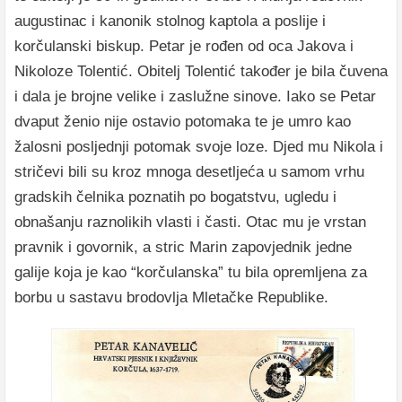
augustinac i kanonik stolnog kaptola a poslije i
korčulanski biskup. Petar je rođen od oca Jakova i
Nikoloze Tolentić. Obitelj Tolentić također je bila čuvena
i dala je brojne velike i zaslužne sinove. Iako se Petar
dvaput ženio nije ostavio potomaka te je umro kao
žalosni posljednji potomak svoje loze. Djed mu Nikola i
stričevi bili su kroz mnoga desetljeća u samom vrhu
gradskih čelnika poznatih po bogatstvu, ugledu i
obnašanju raznolikih vlasti i časti. Otac mu je vrstan
pravnik i govornik, a stric Marin zapovjednik jedne
galije koja je kao “korčulanska” tu bila opremljena za
borbu u sastavu brodovlja Mletačke Republike.