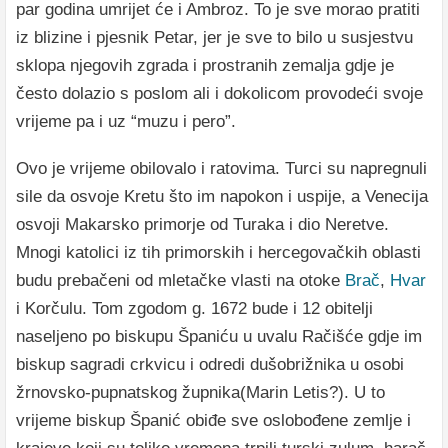
par godina umrijet će i Ambroz. To je sve morao pratiti
iz blizine i pjesnik Petar, jer je sve to bilo u susjestvu
sklopa njegovih zgrada i prostranih zemalja gdje je
često dolazio s poslom ali i dokolicom provodeći svoje
vrijeme pa i uz “muzu i pero”.
Ovo je vrijeme obilovalo i ratovima. Turci su napregnuli
sile da osvoje Kretu što im napokon i uspije, a Venecija
osvoji Makarsko primorje od Turaka i dio Neretve.
Mnogi katolici iz tih primorskih i hercegovačkih oblasti
budu prebačeni od mletačke vlasti na otoke
Brač
,
Hvar
i Korčulu. Tom zgodom g. 1672 bude i 12 obitelji
naseljeno po biskupu Španiću u uvalu Račišće gdje im
biskup sagradi crkvicu i odredi dušobrižnika u osobi
žrnovsko-pupnatskog župnika(Marin Letis?). U to
vrijeme biskup Španić obiđe sve oslobođene zemlje i