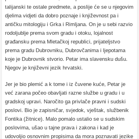
talijanski te ostale predmete, a poslije će se u njegovim
djelima vidjeti da dobro poznaje i književnost pa i
antičku mitologiju i Grka i Rimljana. On je u sebi razvio
rodoljublje prema svom gradu i otoku, lojalnost
građansku prema Mletačkoj republici, prijateljstvo
prema gradu Dubrovniku, Dubrovčanima i ljepotama
koje je Dubrovnik stvorio. Petar ima slavensku dušu.
Njegov je književni jezik hrvatski.
Jer je bio plemić a k tome i iz čuvene kuće, Petar je
već zarana počeo obavljati razne službe u gradu i u
gradskoj upravi. Naročito ga privlače pravni i sudski
poslovi. Bio je zapisničar, svjedok, vještak, službenik
Fontika (žitnice). Malo pomalo ustalio se u sudskim
poslovima, ušao u tajne prava i zakona i kad je
udovoljio osnovnim propisima da mora poznavati jezike