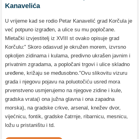
Kanavelića
U vrijeme kad se rodio Petar Kanavelić grad Korčula je
već potpuno izgrađen, a ulice su mu popločane.
Mletački izvjestitelj iz XVIII st ovako opisuje grad
Korčulu:” Skoro odasvud je okružen morem, izvrsno
opkoljen zidinama i kulama, predivno ukrašen javnim i
privatnim zgradama, a popločani trgovi i ulice skladno
uređene, križaju se međusobno.”Ovu slikovitu vizuru
grada i njegovu pojavu na poluotočiću usred mora
prvenstveno usmjerujemo na njegove zidine i kule,
gradska vrata(i ona južna glavna i ona zapadna
morska), na gradske crkve, arsenal, knežev dvor,
vijećnicu, fontik, gradske čatrnje, ribarnicu, mesnicu,
ložu u pristaništu i td.