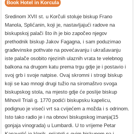
Book Hotel in Korcula
Sredinom XVII st. u Korčuli stoluje biskup Frano
Manola, Splićanin, koji je, nastavljajući radove na
biskupskoj palači što ih je bio započeo njegov
prethodnik biskup Jakov Fagagna, i sam poduzimao
građevinske pothvate na povećavanju i ukrašavanju
iste palače osobito njezinih ulaznih vrata te velebnog
balkona na drugom katu prema trgu gdje je i postavio i
svoj grb i svoje natpise. Ovaj skromni i strogi biskup
koji se kao mnogi drugi tužio na siromaštvo svoga
biskupskog stola, na mjesto gdje će poslije biskup
Mihovil Triali g. 1770 podići biskupsku kapelicu,
podignuo je viseći vrt sa cvijećem a možda i s odrinom.
Isto tako radio je i na obnovi biskupskog imanja(15
gonjaja vinograda) u Lumbardi. U to vrijeme Petar
Kanavelić je klerik, prijatelj s ovim biskupom pa i