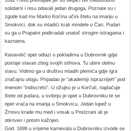
1692 i nisu prestajale jer su seljaci bili međusobno
solidarni i nisu odavali jedan drugoga. Poznate su i
zgode kad mu Marko Koćina učini štetu na imanju u
Smokvici, dok su mladići krali mindele u Čari. Pudari
su ga u Prapatni podkradali unatoč strogim istragama i
kaznama.
Kanavelić opet odlazi o pokladima u Dubrovnik gdje
postaje slavan zbog svojih stihova. Tu ubire obilnu
slavu. Vidimo ga u društvu mladih plemića gdje igra
značajnu ulogu. Pripadao je “akademiji ispraznijeh” pod
imenom “indiscreto”. U ožujku je u Korčuli, naplaćuje
štete od pudara, u svibnju je opet u Dubrovniku te se
opet vraća na imanja u Smokvicu. Jedan lupež u
Žrnovu krade mu med i vosak u Postzrani ali je
otkriven i potom kažnjen.
God. 1699 u vrijeme karnevala u Dubrovniku izvode se