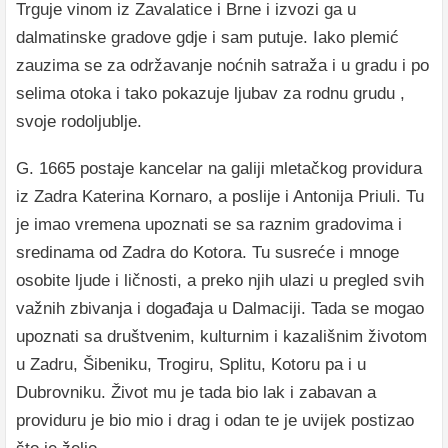
Trguje vinom iz Zavalatice i Brne i izvozi ga u
dalmatinske gradove gdje i sam putuje. Iako plemić
zauzima se za održavanje noćnih satraža i u gradu i po
selima otoka i tako pokazuje ljubav za rodnu grudu ,
svoje rodoljublje.
G. 1665 postaje kancelar na galiji mletačkog providura
iz Zadra Katerina Kornaro, a poslije i Antonija Priuli. Tu
je imao vremena upoznati se sa raznim gradovima i
sredinama od Zadra do Kotora. Tu susreće i mnoge
osobite ljude i ličnosti, a preko njih ulazi u pregled svih
važnih zbivanja i događaja u Dalmaciji. Tada se mogao
upoznati sa društvenim, kulturnim i kazališnim životom
u Zadru, Šibeniku, Trogiru, Splitu, Kotoru pa i u
Dubrovniku. Život mu je tada bio lak i zabavan a
providuru je bio mio i drag i odan te je uvijek postizao