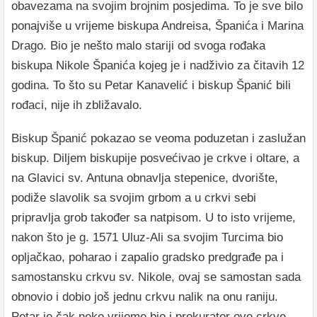
obavezama na svojim brojnim posjedima. To je sve bilo
ponajviše u vrijeme biskupa Andreisa, Španića i Marina
Drago. Bio je nešto malo stariji od svoga rođaka
biskupa Nikole Španića kojeg je i nadživio za čitavih 12
godina. To što su Petar Kanavelić i biskup Španić bili
rođaci, nije ih zbližavalo.
Biskup Španić pokazao se veoma poduzetan i zaslužan
biskup. Diljem biskupije posvećivao je crkve i oltare, a
na Glavici sv. Antuna obnavlja stepenice, dvorište,
podiže slavolik sa svojim grbom a u crkvi sebi
pripravlja grob također sa natpisom. U to isto vrijeme,
nakon što je g. 1571 Uluz-Ali sa svojim Turcima bio
opljačkao, poharao i zapalio gradsko predgrađe pa i
samostansku crkvu sv. Nikole, ovaj se samostan sada
obnovio i dobio još jednu crkvu nalik na onu raniju.
Petar je čak neko vrijeme bio i prokurator ove crkve