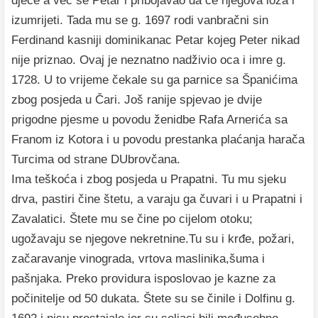
djece a već se Petar i pribojavao da će njegova loza i
izumrijeti. Tada mu se g. 1697 rodi vanbračni sin
Ferdinand kasniji dominikanac Petar kojeg Peter nikad
nije priznao. Ovaj je neznatno nadživio oca i imre g.
1728. U to vrijeme čekale su ga parnice sa Španićima
zbog posjeda u Čari. Još ranije spjevao je dvije
prigodne pjesme u povodu ženidbe Rafa Arnerića sa
Franom iz Kotora i u povodu prestanka plaćanja harača
Turcima od strane DUbrovčana.
Ima teškoća i zbog posjeda u Prapatni. Tu mu sjeku
drva, pastiri čine štetu, a varaju ga čuvari i u Prapatni i
Zavalatici. Štete mu se čine po cijelom otoku;
ugožavaju se njegove nekretnine.Tu su i krđe, požari,
začaravanje vinograda, vrtova maslinika,šuma i
pašnjaka. Preko providura isposlovao je kazne za
počinitelje od 50 dukata. Štete su se činile i Dolfinu g.