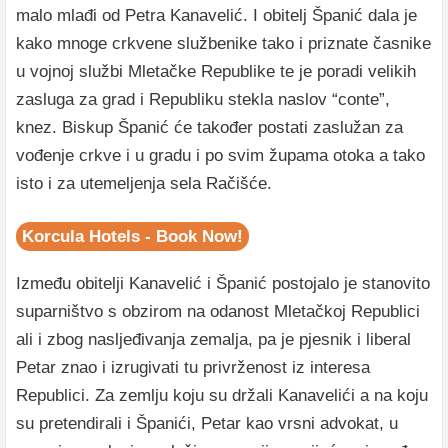
malo mlađi od Petra Kanavelić. I obitelj Španić dala je
kako mnoge crkvene službenike tako i priznate časnike
u vojnoj službi Mletačke Republike te je poradi velikih
zasluga za grad i Republiku stekla naslov “conte”,
knez. Biskup Španić će također postati zaslužan za
vođenje crkve i u gradu i po svim župama otoka a tako
isto i za utemeljenja sela Račišće.
Korcula Hotels - Book Now!
Između obitelji Kanavelić i Španić postojalo je stanovito
suparništvo s obzirom na odanost Mletačkoj Republici
ali i zbog nasljeđivanja zemalja, pa je pjesnik i liberal
Petar znao i izrugivati tu privrženost iz interesa
Republici. Za zemlju koju su držali Kanavelići a na koju
su pretendirali i Španići, Petar kao vrsni advokat, u