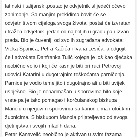
latinski i talijanski,postao je odvjetnik slijedeći očevo
zanimanje. Sa manjim prekidima bavit će se
odvjetništvom cijeloga svoga života. postat će izvrstan
i tražen odvjetnik, jedan od najboljih u gradu pa i izvan
grada. Bio je čuveniji od svojih sugrađana advokata:
Vicka Španića, Petra Kačića i Ivana Lesića, a odgojit
će i advokata Đanfranka Tulić kojega je još kao dječaka
neobično volio i koji će kasnije biti pri ruci Petrovoj
udovici Katarini u dugotrajnim teškoćama parničenja.
Parnice je vodio temeljito i dugotrajno ali u biti uvijek
uspješno. Bio je nenadmašan u sporovima bilo koje
vrste pa je tako pomagao i korčulanskog biskupa
Manolu u njegovim sporovima sa kanonicima i otočkim
župnicima. S biskupom Manola prijateljevao od svoga
djetinjstva i svojih mladih dana.
Petar Kanavelić neobično je aktivan u svim fazama