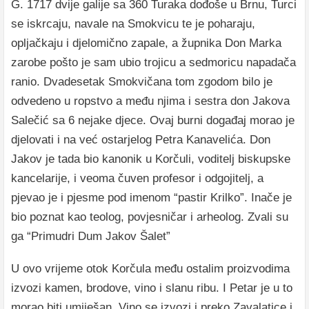
G. 1717 dvije galije sa 360 Turaka dođoše u Brnu, Turci
se iskrcaju, navale na Smokvicu te je poharaju,
opljačkaju i djelomično zapale, a župnika Don Marka
zarobe pošto je sam ubio trojicu a sedmoricu napadača
ranio. Dvadesetak Smokvičana tom zgodom bilo je
odvedeno u ropstvo a među njima i sestra don Jakova
Salečić sa 6 nejake djece. Ovaj burni događaj morao je
djelovati i na već ostarjelog Petra Kanavelića. Don
Jakov je tada bio kanonik u Korčuli, voditelj biskupske
kancelarije, i veoma čuven profesor i odgojitelj, a
pjevao je i pjesme pod imenom “pastir Krilko”. Inače je
bio poznat kao teolog, povjesničar i arheolog. Zvali su
ga “Primudri Dum Jakov Šalet”
U ovo vrijeme otok Korčula među ostalim proizvodima
izvozi kamen, brodove, vino i slanu ribu. I Petar je u to
morao biti umiješan. Vino se izvozi i preko Zavalatice i