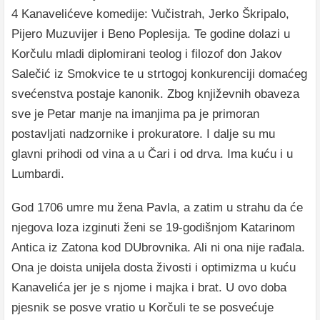
4 Kanavelićeve komedije: Vučistrah, Jerko Škripalo,
Pijero Muzuvijer i Beno Poplesija. Te godine dolazi u
Korčulu mladi diplomirani teolog i filozof don Jakov
Salečić iz Smokvice te u strtogoj konkurenciji domaćeg
svećenstva postaje kanonik. Zbog književnih obaveza
sve je Petar manje na imanjima pa je primoran
postavljati nadzornike i prokuratore. I dalje su mu
glavni prihodi od vina a u Čari i od drva. Ima kuću i u
Lumbardi.
God 1706 umre mu žena Pavla, a zatim u strahu da će
njegova loza izginuti ženi se 19-godišnjom Katarinom
Antica iz Zatona kod DUbrovnika. Ali ni ona nije rađala.
Ona je doista unijela dosta živosti i optimizma u kuću
Kanavelića jer je s njome i majka i brat. U ovo doba
pjesnik se posve vratio u Korčuli te se posvećuje