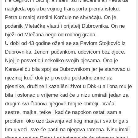
Hercegnovi i Ulcinj, a i sami su Mlečani slali Petra da
nadgleda opskrbu vojnog transporta prema istoku.
Petra u maloj sredini Korčule ne shvaćaju. On je
podanik Mletačke vlasti i prijatelj Dubrovnika. On ne
bježi od Mlečana nego od rodnog grada.
U dobi od 43 godine oženi se sa Pavlom Stojković iz
Dubrovnika, ženom pučankom, udovicom bez djece.
Njoj je posvetio i nekoliko svojih pjesama. Ona je
Kanaveliću bila spoj sa Dubrovnikom jer je stanovao u
njezinoj kući dok je provodio pokladne zime uz
pjesnike, družine i kazališni život u Dbk-u ali ona mu je
bila i oslonac u vrijeme kad će u nizu umirati jedan za
drugim svi članovi njegove brojne obitelji, braća,
sestre, majka, tetke i kad će napokon ostati sam a
problemi oko uzdržavanja velikog imanja i sva briga s
tim u vezi, sve će pasti na njegova ramena. Nisu imali