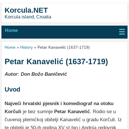
Korcula.NET
Korcula island, Croatia
Home
☰
Home
»
History
» Petar Kanavelić (1637-1719)
Petar Kanavelić (1637-1719)
Autor: Don Božo Baničević
Uvod
Najveći hrvatski pjesnik i komediograf na otoku
Korčuli
je bez sumnje
Petar Kanavelić
. Rodio se u
čuvenoj plemićkoj obitelji Kanavelić u gradu Korčuli. Iz
te obitelji je 50-ih godina XV st bio i Andrija redovnik