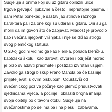
Sudjeluje s onima koji su uz gitaru obilazili ulice i
trgove pjevajući ljubavne a često i nepristojne pjesme. I
sam Petar ponekad je sastavljao stihove raznoga
karaktera pa i za one koji su udarali u gitaru. Oni su ga
molili da im govori što će zapjevat. Mladost je provodio
kao i većina njegovih vršnjaka i nije se držao strogo
svog plemićkog statusa.
U 20-oj godini vidimo ga kao klerika. pohađa kleričku,
kaptolsku školu i kao darovit, otvoren i odrješit morao
je brzo svladavti predmete i postizati izvrstan uspjeh.
Zavolio ga strogi biskup Frano Manola pa će kasnije i
priljateljevati s ovim biskupom. Odustavši od
svećeničkog poziva počinje kao plemić prisustvovati
sjednicama Vijeća, a počinje i obilaziti brojna imanja
svoje obitelji po čitavom otoku. Sudjeluje na
svečanostima po selima pa i na plesu i zabavama.