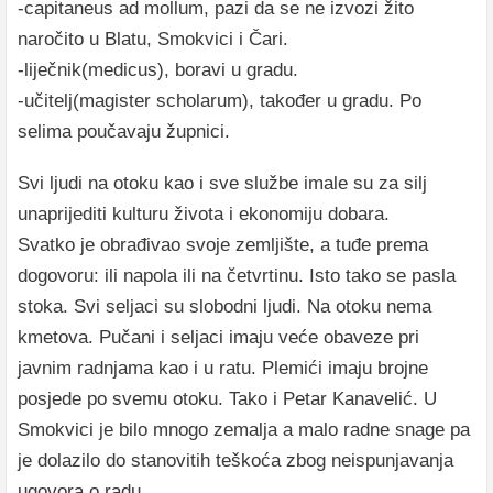
-capitaneus ad mollum, pazi da se ne izvozi žito
naročito u Blatu, Smokvici i Čari.
-liječnik(medicus), boravi u gradu.
-učitelj(magister scholarum), također u gradu. Po
selima poučavaju župnici.
Svi ljudi na otoku kao i sve službe imale su za silj
unaprijediti kulturu života i ekonomiju dobara.
Svatko je obrađivao svoje zemljište, a tuđe prema
dogovoru: ili napola ili na četvrtinu. Isto tako se pasla
stoka. Svi seljaci su slobodni ljudi. Na otoku nema
kmetova. Pučani i seljaci imaju veće obaveze pri
javnim radnjama kao i u ratu. Plemići imaju brojne
posjede po svemu otoku. Tako i Petar Kanavelić. U
Smokvici je bilo mnogo zemalja a malo radne snage pa
je dolazilo do stanovitih teškoća zbog neispunjavanja
ugovora o radu.