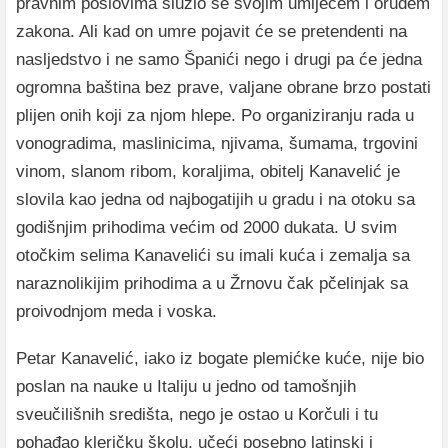
pravnim poslovima služio se svojim umijećem i oruđem
zakona. Ali kad on umre pojavit će se pretendenti na
nasljedstvo i ne samo Španići nego i drugi pa će jedna
ogromna baština bez prave, valjane obrane brzo postati
plijen onih koji za njom hlepe. Po organiziranju rada u
vonogradima, maslinicima, njivama, šumama, trgovini
vinom, slanom ribom, koraljima, obitelj Kanavelić je
slovila kao jedna od najbogatijih u gradu i na otoku sa
godišnjim prihodima većim od 2000 dukata. U svim
otočkim selima Kanavelići su imali kuća i zemalja sa
naraznolikijim prihodima a u Žrnovu čak pčelinjak sa
proivodnjom meda i voska.
Petar Kanavelić, iako iz bogate plemićke kuće, nije bio
poslan na nauke u Italiju u jedno od tamošnjih
sveučilišnih središta, nego je ostao u Korčuli i tu
pohađao kleričku školu, učeći posebno latinski i