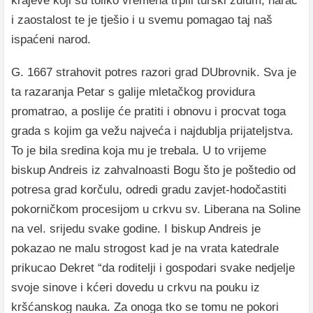
krajeve koji su toliko vremena trpili turski zulum, harač
i zaostalost te je tješio i u svemu pomagao taj naš
ispaćeni narod.
G. 1667 strahovit potres razori grad DUbrovnik. Sva je
ta razaranja Petar s galije mletačkog providura
promatrao, a poslije će pratiti i obnovu i procvat toga
grada s kojim ga vežu najveća i najdublja prijateljstva.
To je bila sredina koja mu je trebala. U to vrijeme
biskup Andreis iz zahvalnoasti Bogu što je poštedio od
potresa grad korčulu, odredi gradu zavjet-hodočastiti
pokorničkom procesijom u crkvu sv. Liberana na Soline
na vel. srijedu svake godine. I biskup Andreis je
pokazao ne malu strogost kad je na vrata katedrale
prikucao Dekret “da roditelji i gospodari svake nedjelje
svoje sinove i kćeri dovedu u crkvu na pouku iz
kršćanskog nauka. Za onoga tko se tomu ne pokori