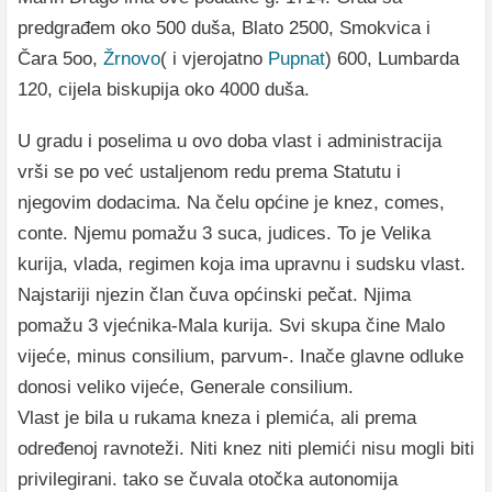
predgrađem oko 500 duša, Blato 2500, Smokvica i
Čara 5oo,
Žrnovo
( i vjerojatno
Pupnat
) 600, Lumbarda
120, cijela biskupija oko 4000 duša.
U gradu i poselima u ovo doba vlast i administracija
vrši se po već ustaljenom redu prema Statutu i
njegovim dodacima. Na čelu općine je knez, comes,
conte. Njemu pomažu 3 suca, judices. To je Velika
kurija, vlada, regimen koja ima upravnu i sudsku vlast.
Najstariji njezin član čuva općinski pečat. Njima
pomažu 3 vjećnika-Mala kurija. Svi skupa čine Malo
vijeće, minus consilium, parvum-. Inače glavne odluke
donosi veliko vijeće, Generale consilium.
Vlast je bila u rukama kneza i plemića, ali prema
određenoj ravnoteži. Niti knez niti plemići nisu mogli biti
privilegirani. tako se čuvala otočka autonomija