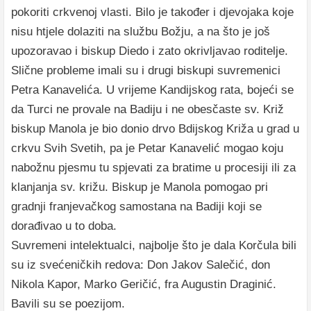
pokoriti crkvenoj vlasti. Bilo je također i djevojaka koje
nisu htjele dolaziti na službu Božju, a na što je još
upozoravao i biskup Diedo i zato okrivljavao roditelje.
Slične probleme imali su i drugi biskupi suvremenici
Petra Kanavelića. U vrijeme Kandijskog rata, bojeći se
da Turci ne provale na Badiju i ne obesčaste sv. Križ
biskup Manola je bio donio drvo Bdijskog Križa u grad u
crkvu Svih Svetih, pa je Petar Kanavelić mogao koju
nabožnu pjesmu tu spjevati za bratime u procesiji ili za
klanjanja sv. križu. Biskup je Manola pomogao pri
gradnji franjevačkog samostana na Badiji koji se
dorađivao u to doba.
Suvremeni intelektualci, najbolje što je dala Korčula bili
su iz svećeničkih redova: Don Jakov Salečić, don
Nikola Kapor, Marko Geričić, fra Augustin Draginić.
Bavili su se poezijom.